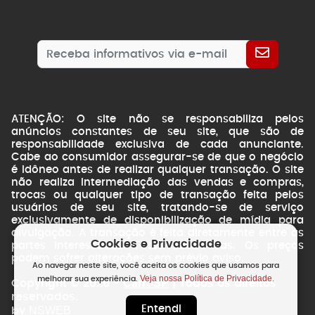
ATENÇÃO: O site não se responsabiliza pelos
anúncios constantes de seu site, que são de
responsabilidade exclusiva de cada anunciante.
Cabe ao consumidor assegurar-se de que o negócio
é idôneo antes de realizar qualquer transação. O site
não realiza intermediação das vendas e compras,
trocas ou qualquer tipo de transação feita pelos
usuários de seu site, tratando-se de serviço
exclusivamente de disponibilização de mídia para
divulgação. A transação é feita diretamente entre as
Cookies e Privacidade
partes interessadas. Fotos ilustrativas. Os preços
podem sofrer alterações sem prévio aviso.
Ao navegar neste site, você aceita os cookies que usamos para
Veja nossa Política de Privacidade.
melhorar sua experiência.
CarroSP
Copyright © 2026 -
| Todos os direitos
reservados.
Entendi
NSWEB
by