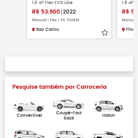
1.0 4P Flex EVO Like
1.6 4P 
R$
53.900
2022
R$
56
Manual | Flex | 56.700KM
Manual |
Sao Carlos
Pirac
Pesquise também por Carroceria
Coupé-Fast
Conversível
Hatch
Back