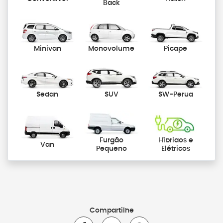
Back
Minivan
Monovolume
Picape
Sedan
SUV
SW-Perua
Furgão
Híbridos e
Van
Pequeno
Elétricos
Compartilhe