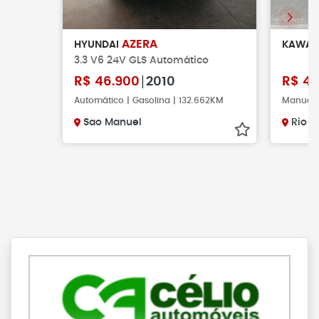
AZERA
HYUNDAI
KAWAS
3.3 V6 24V GLS Automático
R$
46.900
2010
R$
41
Automático | Gasolina | 132.662KM
Manual 
Sao Manuel
Rio C