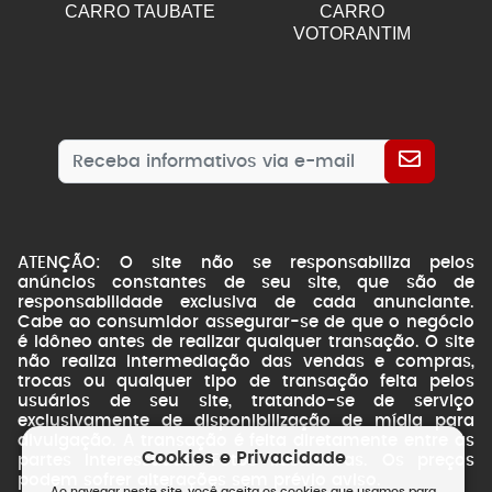
CARRO TAUBATE
CARRO
VOTORANTIM
ATENÇÃO: O site não se responsabiliza pelos
anúncios constantes de seu site, que são de
responsabilidade exclusiva de cada anunciante.
Cabe ao consumidor assegurar-se de que o negócio
é idôneo antes de realizar qualquer transação. O site
não realiza intermediação das vendas e compras,
trocas ou qualquer tipo de transação feita pelos
usuários de seu site, tratando-se de serviço
exclusivamente de disponibilização de mídia para
divulgação. A transação é feita diretamente entre as
Cookies e Privacidade
partes interessadas. Fotos ilustrativas. Os preços
podem sofrer alterações sem prévio aviso.
Ao navegar neste site, você aceita os cookies que usamos para