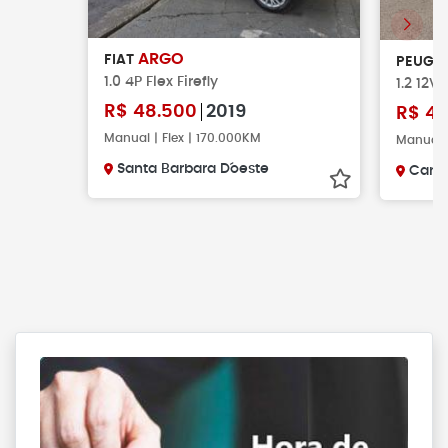
ARGO
FIAT
PEUGE
1.0 4P Flex Firefly
1.2 12V
R$
48.500
2019
R$
42
Manual | Flex | 170.000KM
Manual |
Santa Barbara D´oeste
Camp