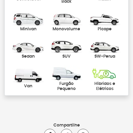
Back
Minivan
Monovolume
Picape
Sedan
SUV
SW-Perua
Furgão
Híbridos e
Van
Pequeno
Elétricos
Compartilhe