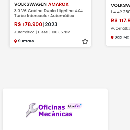
VOLKSWAGEN
AMAROK
VOLKS
3.0 V6 Cabine Dupla Highline 4X4
1.4 4P 25
Turbo Intercooler Automático
R$
117.
R$
178.900
2023
Automático
Automático | Diesel | 100.857KM
Sao Ma
Sumare