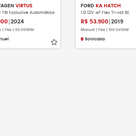
WAGEN
VIRTUS
FORD
KA HATCH
0 TSI Exclusive Automático
1.0 12V 4P Flex Ti-vct SE
900
2024
R$
53.900
2019
 | Flex | 66.000KM
Manual | Flex | 100.545KM
nuel
Sorocaba