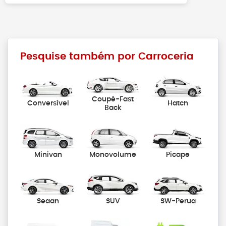
Pesquise também por Carroceria
Coupé-Fast
Conversível
Hatch
Back
Minivan
Monovolume
Picape
Sedan
SUV
SW-Perua