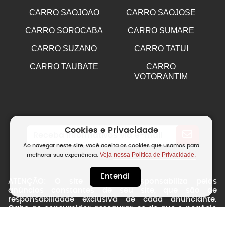
CARRO SAOJOAO
CARRO SAOJOSE
CARRO SOROCABA
CARRO SUMARE
CARRO SUZANO
CARRO TATUI
CARRO TAUBATE
CARRO
VOTORANTIM
Cookies e Privacidade
Ao navegar neste site, você aceita os cookies que usamos para
Veja nossa Política de Privacidade.
melhorar sua experiência.
Entendi
ATENÇÃO: O site não se responsabiliza pelos
anúncios constantes de seu site, que são de
responsabilidade exclusiva de cada anunciante.
Cabe ao consumidor assegurar-se de que o negócio
é idôneo antes de realizar qualquer transação. O site