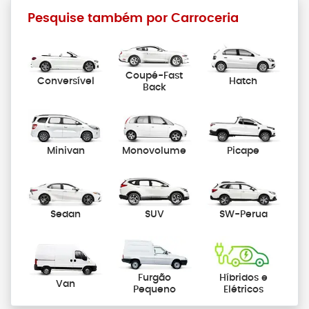
Pesquise também por Carroceria
Coupé-Fast
Conversível
Hatch
Back
Minivan
Monovolume
Picape
Sedan
SUV
SW-Perua
Furgão
Híbridos e
Van
Pequeno
Elétricos