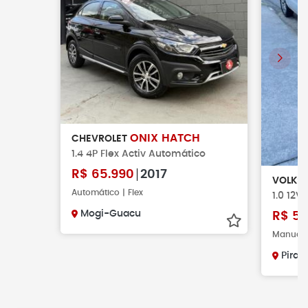
ONIX HATCH
CHEVROLET
1.4 4P Flex Activ Automático
R$
65.990
2017
VOLKS
Automático | Flex
1.0 12V
Mogi-Guacu
R$
58
Manual |
Pirac