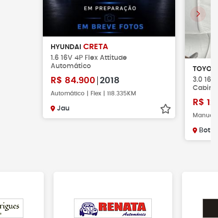
CRETA
HYUNDAI
1.6 16V 4P Flex Attitude
Automático
TOYOT
3.0 16V
R$
84.900
2018
Cabine
Automático | Flex | 118.335KM
R$
12
Jau
Manual |
Botu