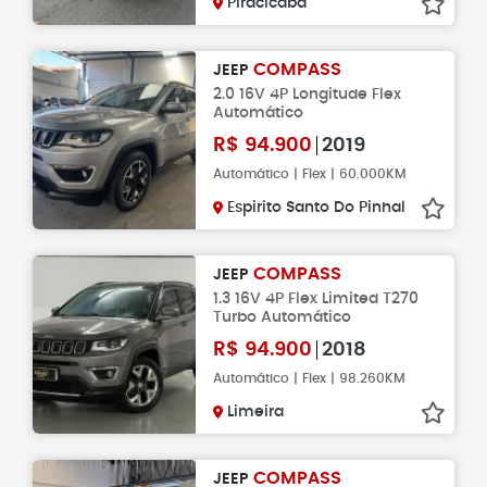
Piracicaba
COMPASS
JEEP
2.0 16V 4P Longitude Flex
Automático
R$
94.900
2019
Automático | Flex | 60.000KM
Espirito Santo Do Pinhal
COMPASS
JEEP
1.3 16V 4P Flex Limited T270
Turbo Automático
R$
94.900
2018
Automático | Flex | 98.260KM
Limeira
COMPASS
JEEP