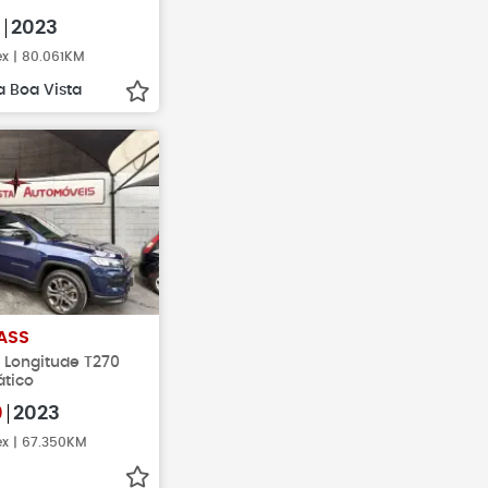
0
2023
ex | 80.061KM
 Boa Vista
ASS
ex Longitude T270
tico
0
2023
ex | 67.350KM