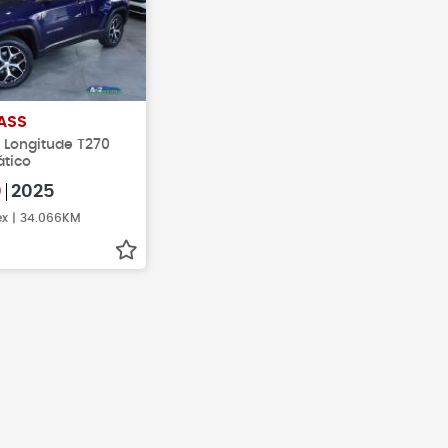
ASS
ex Longitude T270
tico
0
2025
ex | 34.066KM