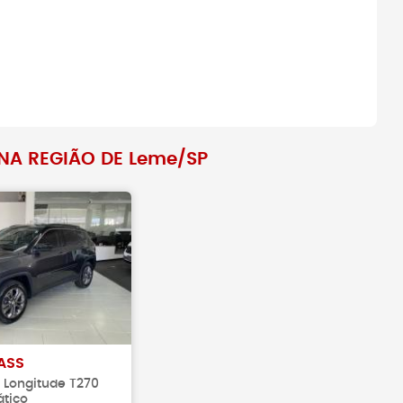
amentos antes de
Antes de fechar negócio, sempr
veículo realmente
busque pelo histórico do veículo
NA REGIÃO DE Leme/SP
ASS
ex Longitude T270
tico