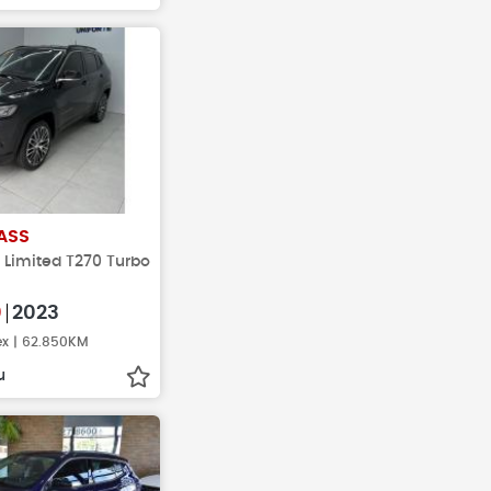
ASS
x Limited T270 Turbo
0
2023
ex | 62.850KM
u