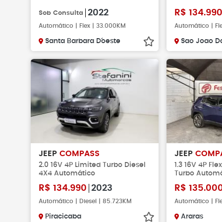
2022
R$
134.99
Sob Consulta
Automático | Flex | 33.000KM
Automático | Fl
Santa Barbara D´oeste
Sao Joao Da
JEEP
COMPASS
JEEP
COMP
2.0 16V 4P Limited Turbo Diesel
1.3 16V 4P Fl
4X4 Automático
Turbo Automá
R$
134.990
2023
R$
135.00
Automático | Diesel | 85.723KM
Automático | Fl
Piracicaba
Araras