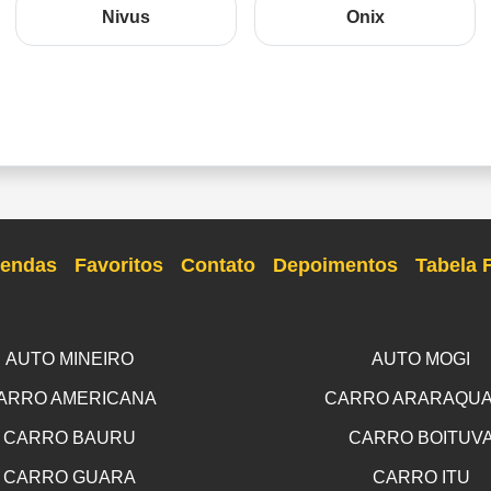
Nivus
Onix
endas
Favoritos
Contato
Depoimentos
Tabela 
AUTO MINEIRO
AUTO MOGI
ARRO AMERICANA
CARRO ARARAQU
CARRO BAURU
CARRO BOITUV
CARRO GUARA
CARRO ITU