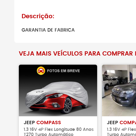
Não faça pag
verificar se o 
Descrição:
existe.
GARANTIA DE FABRICA
VEJA MAIS VEÍCULOS PARA COMPRAR 
JEEP
COMPASS
JEEP
COMP
1.3 16V 4P Flex Longitude 80 Anos
1.3 16V 4P Fl
T270 Turbo Automático
Turbo Automá