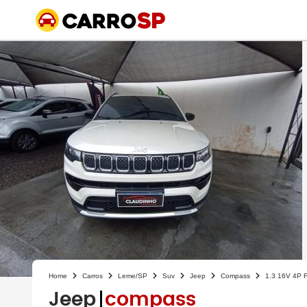
Home
Carros
Leme/SP
Suv
Jeep
Compass
1.3 16V 4P
Jeep
compass