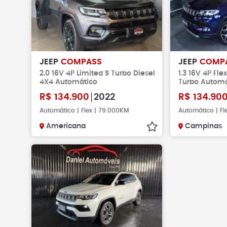
JEEP
COMPASS
JEEP
COMP
2.0 16V 4P Limited S Turbo Diesel
1.3 16V 4P Fl
4X4 Automático
Turbo Automá
R$
134.900
2022
R$
134.90
Automático | Flex | 79.000KM
Automático | Fl
Americana
Campinas