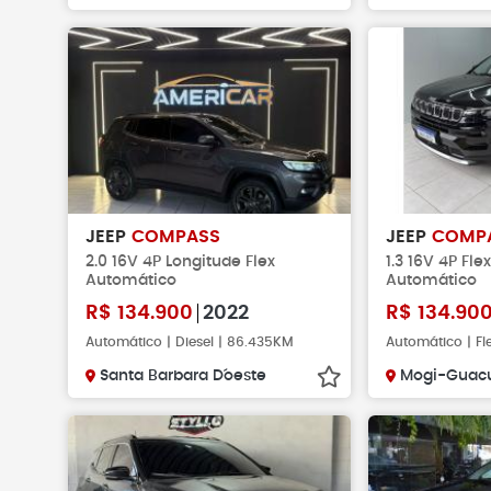
JEEP
COMPASS
JEEP
COMP
2.0 16V 4P Longitude Flex
1.3 16V 4P Fle
Automático
Automático
R$
134.900
2022
R$
134.90
Automático | Diesel | 86.435KM
Automático | Fl
Santa Barbara D´oeste
Mogi-Guac