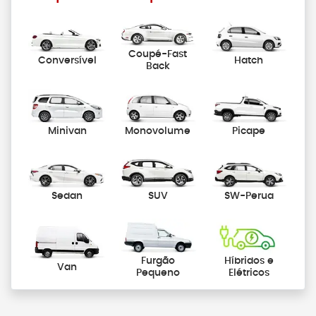
Coupé-Fast
Conversível
Hatch
Back
Minivan
Monovolume
Picape
Sedan
SUV
SW-Perua
Furgão
Híbridos e
Van
Pequeno
Elétricos