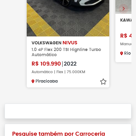
KAWAS
R$
41
NIVUS
VOLKSWAGEN
Manual 
1.0 4P Flex 200 TSI Highline Turbo
Rio C
Automático
R$
109.990
2022
Automático | Flex | 75.000KM
Piracicaba
Pesquise também por Carroceria