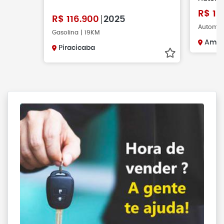
R$
15
R$
116.900
2025
Automáti
Gasolina | 19KM
Amer
Piracicaba