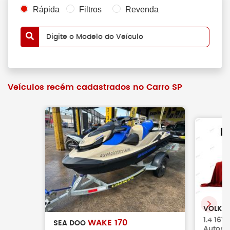
Rápida
Filtros
Revenda
Digite o Modelo do Veículo
Veículos recém cadastrados no Carro SP
VOLKS
1.4 16V
WAKE 170
SEA DOO
Automá