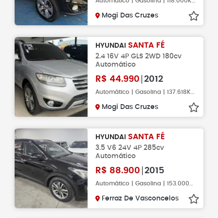
Automático | Gasolina | 118.000KM
Mogi Das Cruzes
SANTA FÉ
HYUNDAI
2.4 16V 4P GLS 2WD 180cv
Automático
R$
44.990
2012
Automático | Gasolina | 137.618KM
Mogi Das Cruzes
SANTA FÉ
HYUNDAI
3.5 V6 24V 4P 285cv
Automático
R$
88.900
2015
Automático | Gasolina | 153.000KM
Ferraz De Vasconcelos