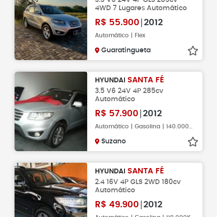
4WD 7 Lugares Automático
R$
55.900
2012
Automático | Flex
Guaratingueta
SANTA FÉ
HYUNDAI
3.5 V6 24V 4P 285cv
Automático
R$
57.900
2012
Automático | Gasolina | 140.000KM
Suzano
SANTA FÉ
HYUNDAI
2.4 16V 4P GLS 2WD 180cv
Automático
R$
49.900
2012