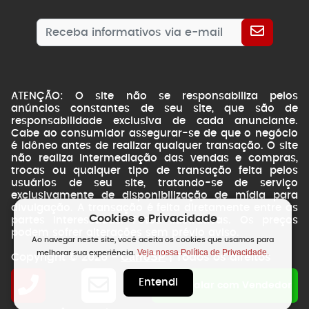
ATENÇÃO: O site não se responsabiliza pelos
anúncios constantes de seu site, que são de
responsabilidade exclusiva de cada anunciante.
Cabe ao consumidor assegurar-se de que o negócio
é idôneo antes de realizar qualquer transação. O site
não realiza intermediação das vendas e compras,
trocas ou qualquer tipo de transação feita pelos
usuários de seu site, tratando-se de serviço
exclusivamente de disponibilização de mídia para
divulgação. A transação é feita diretamente entre as
Cookies e Privacidade
partes interessadas. Fotos ilustrativas. Os preços
podem sofrer alterações sem prévio aviso.
Ao navegar neste site, você aceita os cookies que usamos para
Veja nossa Política de Privacidade.
melhorar sua experiência.
CarroSP
Copyright © 2026 -
| Todos os direitos
reservados.
Entendi
NSWEB
by
Falar com Vendedor