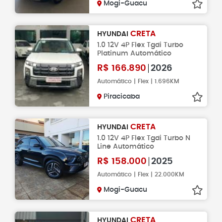
Mogi-Guacu
CRETA
HYUNDAI
1.0 12V 4P Flex Tgdi Turbo
Platinum Automático
R$
166.890
2026
Automático | Flex | 1.696KM
Piracicaba
CRETA
HYUNDAI
1.0 12V 4P Flex Tgdi Turbo N
Line Automático
R$
158.000
2025
Automático | Flex | 22.000KM
Mogi-Guacu
CRETA
HYUNDAI