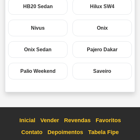
HB20 Sedan
Hilux SW4
Nivus
Onix
Onix Sedan
Pajero Dakar
Palio Weekend
Saveiro
Inicial
Vender
Revendas
Favoritos
Contato
Depoimentos
Tabela Fipe