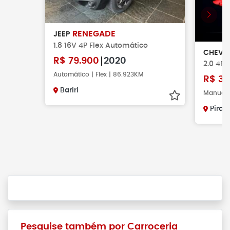
RENEGADE
JEEP
1.8 16V 4P Flex Automático
CHEVR
R$
79.900
2020
2.0 4P 
Automático | Flex | 86.923KM
R$
39
Bariri
Manual |
Pirac
Pesquise também por Carroceria