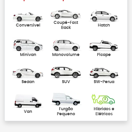
Coupé-Fast
Conversível
Hatch
Back
Minivan
Monovolume
Picape
Sedan
SUV
SW-Perua
Furgão
Híbridos e
Van
Pequeno
Elétricos