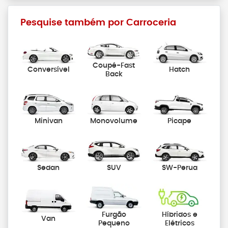
Pesquise também por Carroceria
Coupé-Fast
Conversível
Hatch
Back
Minivan
Monovolume
Picape
Sedan
SUV
SW-Perua
Furgão
Híbridos e
Van
Pequeno
Elétricos