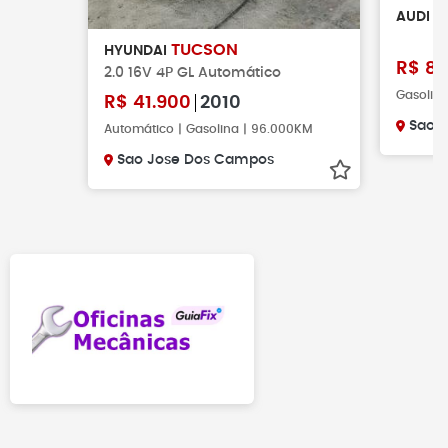
Q
AUDI
TUCSON
HYUNDAI
R$
89
2.0 16V 4P GL Automático
Gasolina
R$
41.900
2010
Sao P
Automático | Gasolina | 96.000KM
Sao Jose Dos Campos