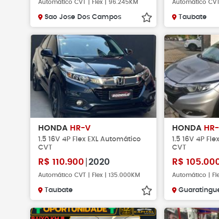
Automático CVT | Flex | 96.245KM
Automático CVT 
Sao Jose Dos Campos
Taubate
HONDA
HR-V
HONDA
HR
1.5 16V 4P Flex EXL Automático
1.5 16V 4P Fl
CVT
CVT
R$
110.900
2020
R$
105.00
Automático CVT | Flex | 135.000KM
Automático | Fl
Taubate
Guaratingu