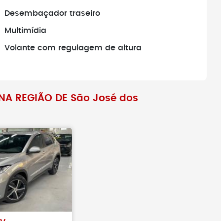
Desembaçador traseiro
amentos antes de
Antes de fechar negócio, sempr
veículo realmente
busque pelo histórico do veículo
Multimídia
Volante com regulagem de altura
A REGIÃO DE São José dos