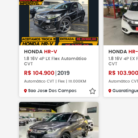
HONDA
HR-V
HONDA
HR
1.8 16V 4P LX Flex Automático
1.8 16V 4P EX
CVT
CVT
R$
104.900
2019
R$
103.90
Automático CVT | Flex | 111.000KM
Automático CVT
Sao Jose Dos Campos
Guaratingu