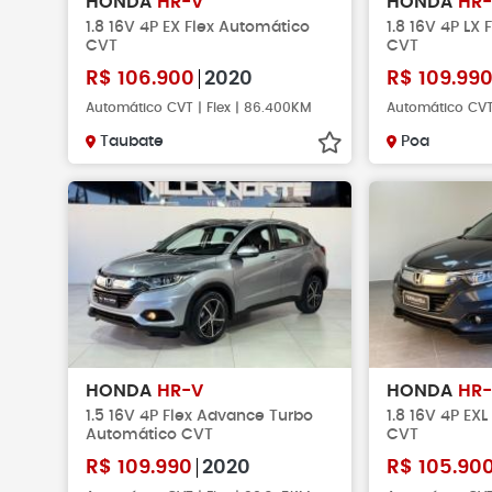
HONDA
HR-V
HONDA
HR
1.8 16V 4P EX Flex Automático
1.8 16V 4P LX
CVT
CVT
R$
106.900
2020
R$
109.99
Automático CVT | Flex | 86.400KM
Automático CVT
Taubate
Poa
HONDA
HR-V
HONDA
HR
1.5 16V 4P Flex Advance Turbo
1.8 16V 4P EX
Automático CVT
CVT
R$
109.990
2020
R$
105.90