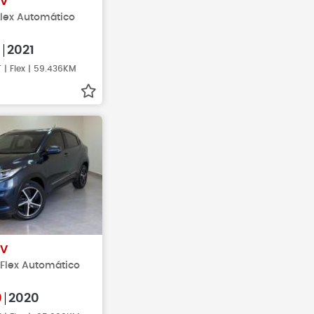
-V
 Flex Automático
0
2021
 | Flex | 59.436KM
-V
L Flex Automático
0
2020