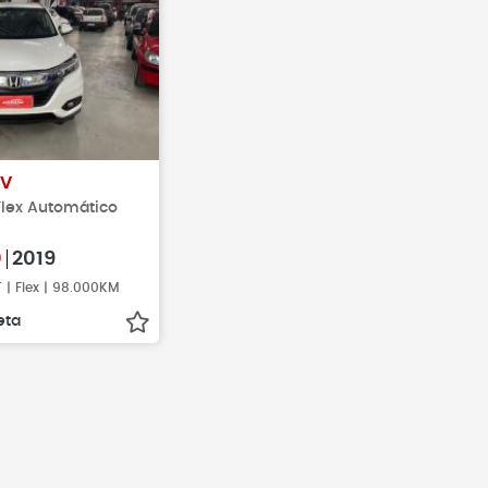
-V
 Flex Automático
0
2019
 | Flex | 98.000KM
eta