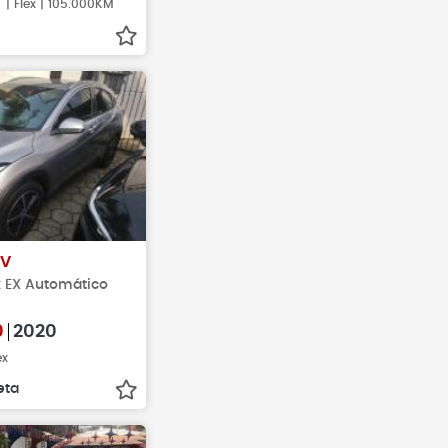
| Flex | 105.000KM
-V
ex EX Automático
0
2020
ex
eta