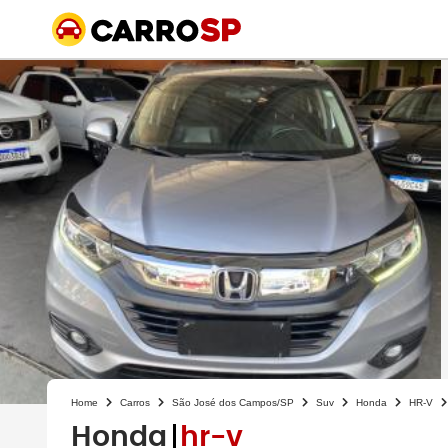
Home
Carros
São José dos Campos/SP
Suv
Honda
HR-V
Honda
hr-v