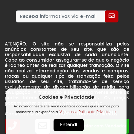
ATENÇÃO: O site não se responsabiliza pelos
anúncios constantes de seu site, que são de
responsabilidade exclusiva de cada anunciante.
Cabe ao consumidor assegurar-se de que o negócio
é idôneo antes de realizar qualquer transação. O site
não realiza intermediação das vendas e compras,
trocas ou qualquer tipo de transação feita pelos
usuários de seu site, tratando-se de serviço
exclusivamente de disponibilização de mídia para
divulgação. A transação é feita diretamente entre as
Cookies e Privacidade
partes interessadas. Fotos ilustrativas. Os preços
podem sofrer alterações sem prévio aviso.
Ao navegar neste site, você aceita os cookies que usamos para
Veja nossa Política de Privacidade.
melhorar sua experiência.
CarroSP
Copyright © 2026 -
| Todos os direitos
reservados.
Entendi
NSWEB
by
Falar com Vendedor