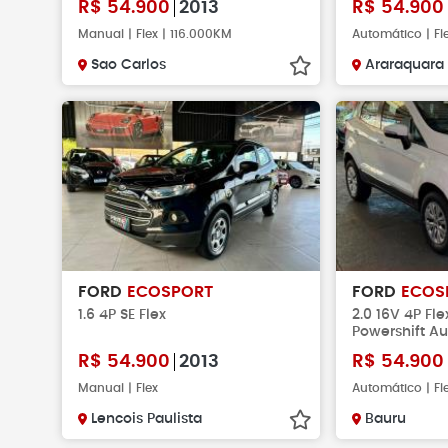
R$
54.900
2013
R$
54.900
Manual | Flex | 116.000KM
Automático | Fl
Sao Carlos
Araraquara
FORD
ECOSPORT
FORD
ECOS
1.6 4P SE Flex
2.0 16V 4P Fle
Powershift A
R$
54.900
2013
R$
54.900
Manual | Flex
Automático | Fl
Lencois Paulista
Bauru