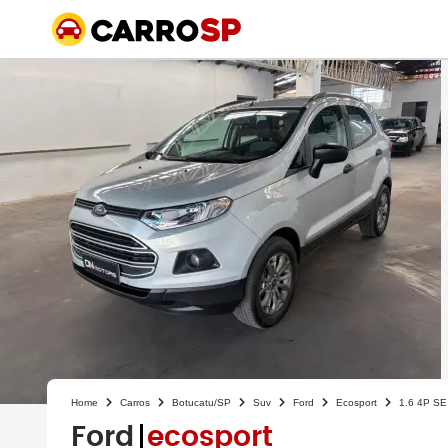
Home
Carros
Botucatu/SP
Suv
Ford
Ecosport
1.6 4P SE
Ford
ecosport