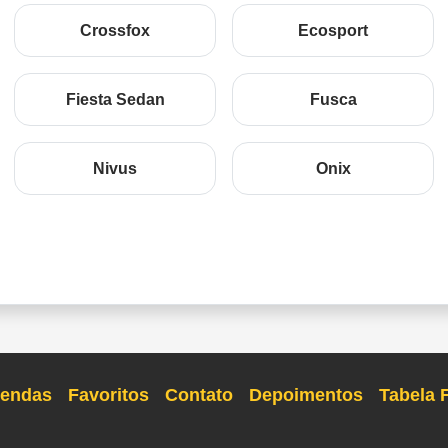
Crossfox
Ecosport
Fiesta Sedan
Fusca
Nivus
Onix
endas
Favoritos
Contato
Depoimentos
Tabela 