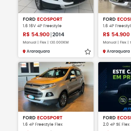
FORD
ECOSPORT
FORD
ECOS
1.6 16V 4P Freestyle
1.6 4P Freesty
R$
54.900
2014
R$
54.900
Manual | Flex | 130.000KM
Manual | Flex |
Araraquara
Araraquara
FORD
ECOSPORT
FORD
ECOS
1.6 4P Freestyle Flex
2.0 4P SE Fle