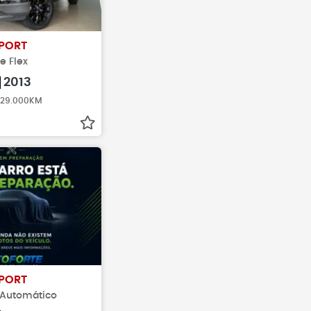
PORT
le Flex
2013
 129.000KM
PORT
x Automático