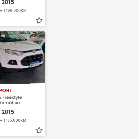
2015
ex | 196.000KM
PORT
x Freestyle
utomático
2015
ex | 135.000KM