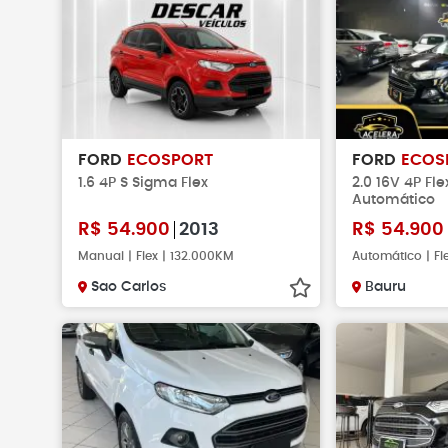
Não faça pag
verificar se o 
existe.
FORD
ECOSPORT
FORD
ECOS
1.6 4P S Sigma Flex
2.0 16V 4P Fl
Automático
R$
54.900
2013
R$
54.900
Manual | Flex | 132.000KM
Automático | Fl
Sao Carlos
Bauru