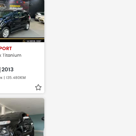
amentos antes de
Antes de fechar negócio, sempr
veículo realmente
busque pelo histórico do veículo
PORT
ex Titanium
2013
ex | 135.480KM