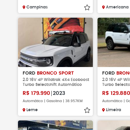
Campinas
Americana
FORD
BRONCO SPORT
FORD
BRON
2.0 16V 4P Wildtrak 4X4 Ecoboost
2.0 16V 4P Wi
Turbo Selectshift Automático
Turbo Selects
R$
179.990
2023
R$
129.88
Automático | Gasolina | 38.957KM
Automático | Ga
Leme
Limeira