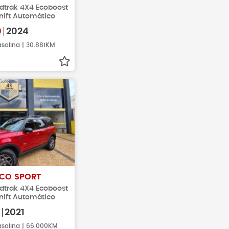
ldtrak 4X4 Ecoboost
hift Automático
0
2024
solina | 30.881KM
CO SPORT
ldtrak 4X4 Ecoboost
hift Automático
2021
asolina | 66.000KM