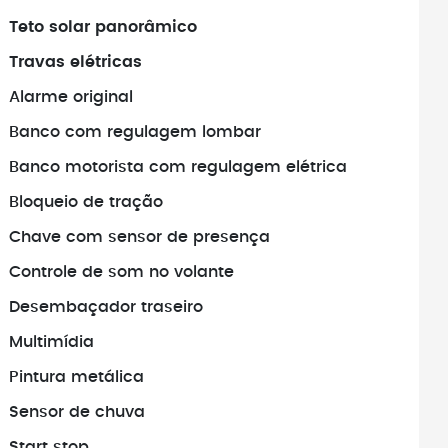
Teto solar panorâmico
amentos antes de
Antes de fechar negócio, sempr
veículo realmente
busque pelo histórico do veículo
Travas elétricas
Alarme original
Banco com regulagem lombar
Banco motorista com regulagem elétrica
Bloqueio de tração
Chave com sensor de presença
Controle de som no volante
Desembaçador traseiro
Multimídia
Pintura metálica
Sensor de chuva
Start stop