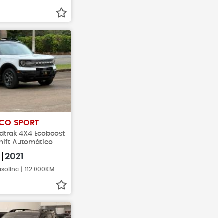
CO SPORT
ldtrak 4X4 Ecoboost
hift Automático
0
2021
solina | 112.000KM