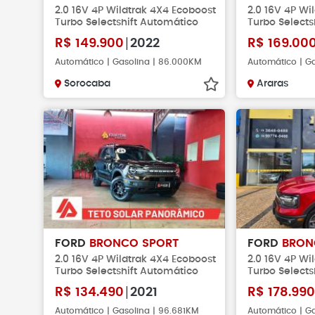
2.0 16V 4P Wildtrak 4X4 Ecoboost
2.0 16V 4P Wi
Turbo Selectshift Automático
Turbo Selects
R$
149.900
2022
R$
169.00
Automático | Gasolina | 86.000KM
Automático | Ga
Sorocaba
Araras
FORD
BRONCO SPORT
FORD
BRON
2.0 16V 4P Wildtrak 4X4 Ecoboost
2.0 16V 4P Wi
Turbo Selectshift Automático
Turbo Selects
R$
134.490
2021
R$
178.990
Automático | Gasolina | 96.681KM
Automático | G