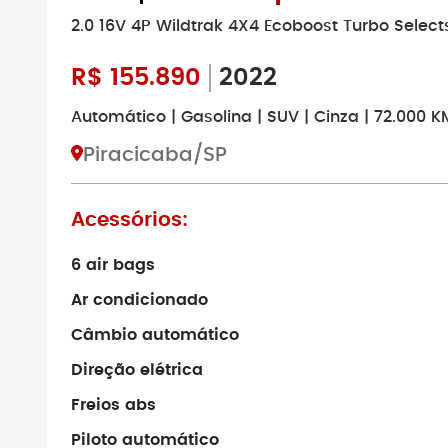
2.0 16V 4P Wildtrak 4X4 Ecoboost Turbo Select
R$
155.890
2022
Automático | Gasolina | SUV | Cinza | 72.000 K
Piracicaba/SP
Acessórios:
6 air bags
Ar condicionado
Câmbio automático
Direção elétrica
Freios abs
Piloto automático