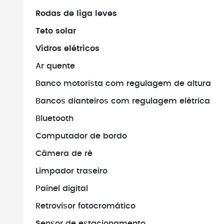
Rodas de liga leves
Não faça pag
verificar se o 
Teto solar
existe.
Vidros elétricos
Ar quente
Banco motorista com regulagem de altura
Bancos dianteiros com regulagem elétrica
Bluetooth
Computador de bordo
Câmera de ré
Limpador traseiro
Painel digital
Retrovisor fotocromático
Sensor de estacionamento