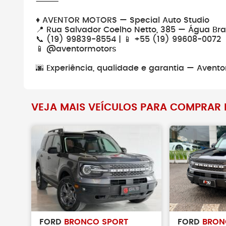
⸻
♦️ AVENTOR MOTORS — Special Auto Studio
📍 Rua Salvador Coelho Netto, 385 — Água Br
📞 (19) 99839-8554 | 📱 +55 (19) 99608-0072
📱 @aventormotors
🌆 Experiência, qualidade e garantia — Avento
VEJA MAIS VEÍCULOS PARA COMPRAR N
FORD
BRONCO SPORT
FORD
BRON