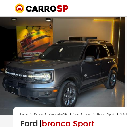
Home
Carros
Piracicaba/SP
Suv
Ford
Bronco Sport
2.0 
Ford
bronco Sport