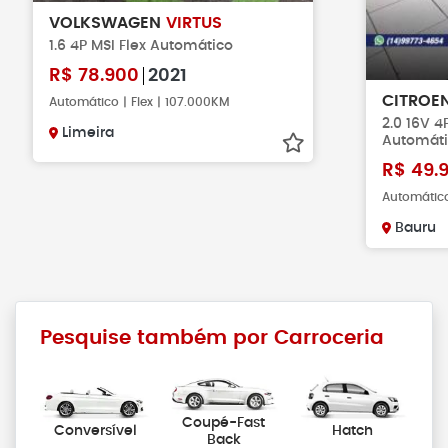
VOLKSWAGEN
VIRTUS
1.6 4P MSI Flex Automático
R$
78.900
2021
CITROE
Automático | Flex | 107.000KM
2.0 16V 
Limeira
Automát
R$
49.
Automático
Bauru
Pesquise também por Carroceria
Coupé-Fast
Conversível
Hatch
Back