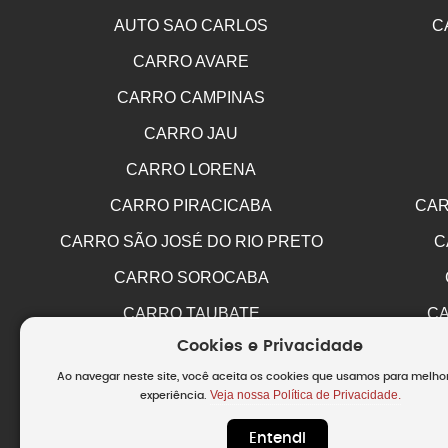
AUTO SAO CARLOS
C
CARRO AVARE
CARRO CAMPINAS
CARRO JAU
CARRO LORENA
CARRO PIRACICABA
CAR
CARRO SÃO JOSÉ DO RIO PRETO
C
CARRO SOROCABA
CARRO TAUBATE
CA
Cookies e Privacidade
Ao navegar neste site, você aceita os cookies que usamos para melho
Veja nossa Política de Privacidade.
experiência.
Entendi