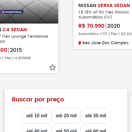
NISSAN
VERSA SEDAN
1.6 16V 4P SV Flex Xtronic
Automático CVT
R$
70.990
2020
N
C4 SEDAN
Automático CVT | Flex | 110.2
4P Flex Lounge Tendance
ico
Sao Jose Dos Campos
900
2015
 | Flex | 4.000KM
Buscar por preço
até 10 mil
até 20 mil
até 30 mil
até 40 mil
até 50 mil
até 60 mil