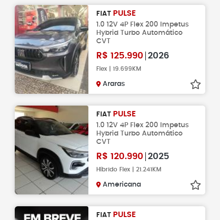
PULSE
FIAT
1.0 12V 4P Flex 200 Impetus
Hybrid Turbo Automático
CVT
R$
125.990
2026
Flex | 19.699KM
Araras
PULSE
FIAT
1.0 12V 4P Flex 200 Impetus
Hybrid Turbo Automático
CVT
R$
120.990
2025
Híbrido Flex | 21.241KM
Americana
PULSE
FIAT