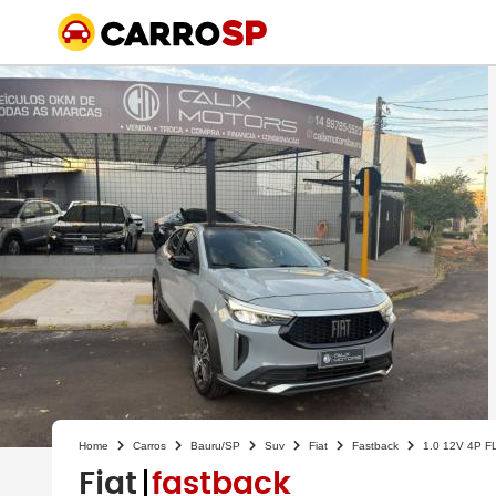
Home
Carros
Bauru/SP
Suv
Fiat
Fastback
1.0 12V 4P 
Fiat
fastback