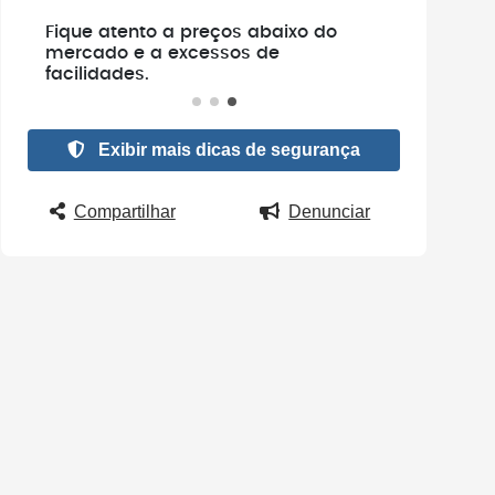
Fique atento a preços abaixo do
Não faça pag
mercado e a excessos de
verificar se o
facilidades.
existe.
Exibir mais dicas de segurança
Compartilhar
Denunciar