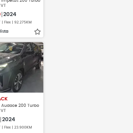
ex Impetus 200 Turbo
CVT
9
2024
| Flex | 92.275KM
lista
ACK
ex Audace 200 Turbo
CVT
2024
| Flex | 23.900KM