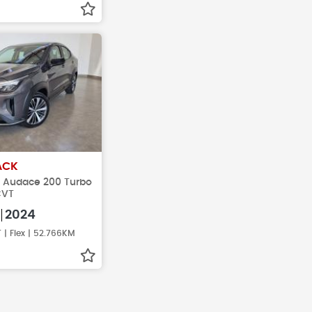
ACK
ex Audace 200 Turbo
CVT
2024
| Flex | 52.766KM