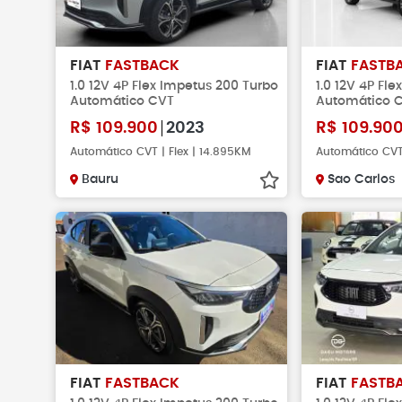
FIAT
FASTBACK
FIAT
FASTB
1.0 12V 4P Flex Impetus 200 Turbo
1.0 12V 4P Fl
Automático CVT
Automático 
R$
109.900
2023
R$
109.90
Automático CVT | Flex | 14.895KM
Automático CVT 
Bauru
Sao Carlos
FIAT
FASTBACK
FIAT
FASTB