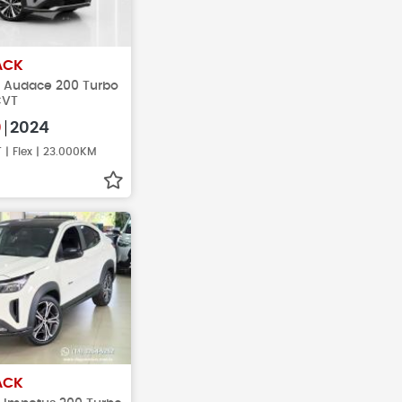
ACK
ex Audace 200 Turbo
CVT
0
2024
| Flex | 23.000KM
ACK