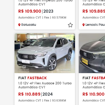
1.0 12V 4P Flex Impetus 200 Turbo
1.0 12V 4P Fl
Automático CVT
Automático 
R$
109.900
2023
R$
109.88
Automático CVT | Flex | 60.579KM
Automático CVT 
Botucatu
Lencois Pau
FIAT
FASTBACK
FIAT
FASTB
1.0 12V 4P Flex Audace 200 Turbo
1.0 12V 4P Fl
Automático CVT
Automático 
R$
110.889
2024
R$
110.900
Automático CVT | Flex | 93.636KM
Automático CVT 