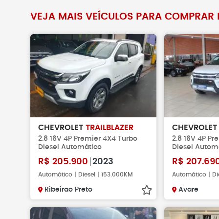
VEJA MAIS VEÍCULOS PARA COMPRAR 
CHEVROLET
TRAILBLAZER
CHEVROLE
2.8 16V 4P Premier 4X4 Turbo
2.8 16V 4P Pr
Diesel Automático
Diesel Autom
R$
205.900
2023
R$
207.69
Automático | Diesel | 153.000KM
Automático | Di
Ribeirao Preto
Avare