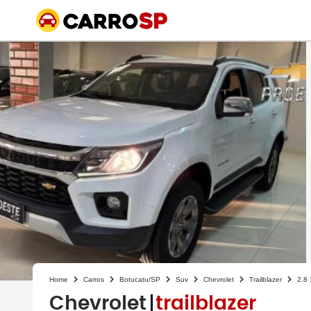
Home
Carros
Botucatu/SP
Suv
Chevrolet
Trailblazer
2.8
Chevrolet
trailblazer