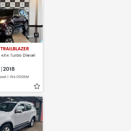
T
TRAILBLAZER
Z 4X4 Turbo Diesel
0
2018
esel | 194.000KM