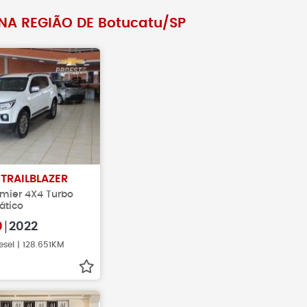
NA REGIÃO DE Botucatu/SP
T
TRAILBLAZER
emier 4X4 Turbo
ático
0
2022
esel | 128.651KM