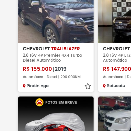
CHEVROLET
TRAILBLAZER
CHEVROLE
2.8 16V 4P Premier 4X4 Turbo
2.8 16V 4P LT
Diesel Automático
Automático
R$
155.000
2019
R$
147.90
Automático | Diesel | 200.000KM
Automático | Di
Piratininga
Botucatu