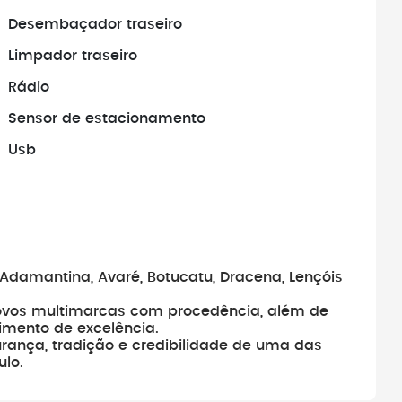
Desembaçador traseiro
amentos antes de
Antes de fechar negócio, sempr
veículo realmente
busque pelo histórico do veículo
Limpador traseiro
Rádio
Sensor de estacionamento
Usb
Adamantina, Avaré, Botucatu, Dracena, Lençóis
ovos multimarcas com procedência, além de
imento de excelência.
rança, tradição e credibilidade de uma das
ulo.