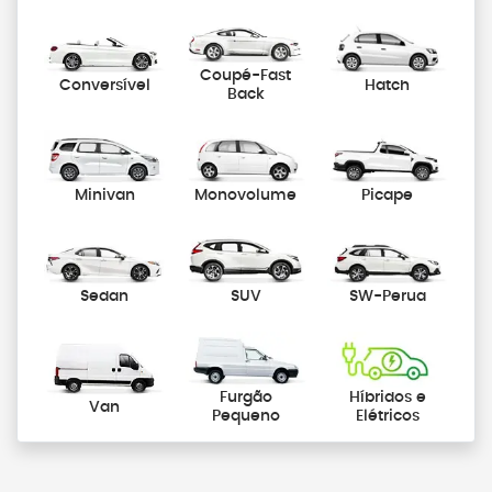
Coupé-Fast
Conversível
Hatch
Back
Minivan
Monovolume
Picape
Sedan
SUV
SW-Perua
Furgão
Híbridos e
Van
Pequeno
Elétricos