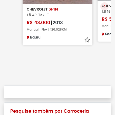
CHEVR
SPIN
CHEVROLET
1.8 16V 
1.8 4P Flex LT
R$
58
R$
43.000
2013
Manual |
Manual | Flex | 126.028KM
Sao J
Bauru
Pesquise também por Carroceria