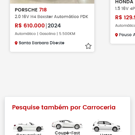
HONDA
1.5 16V 4
PORSCHE
718
2.0 16V H4 Boxster Automático PDK
R$
129.
R$
610.000
2024
Automático
Automático | Gasolina | 5.500KM
Pouso 
Santa Barbara D´oeste
Pesquise também por Carroceria
Coupé-Fast