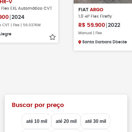
HR-V
P Flex EXL Automático CVT
FIAT
ARGO
1.0 4P Flex Firefly
900
2024
R$
59.900
2022
 CVT | Flex | 56.037KM
Manual | Flex
Alegre
Santa Barbara D´oeste
Buscar por preço
até 10 mil
até 20 mil
até 30 mil