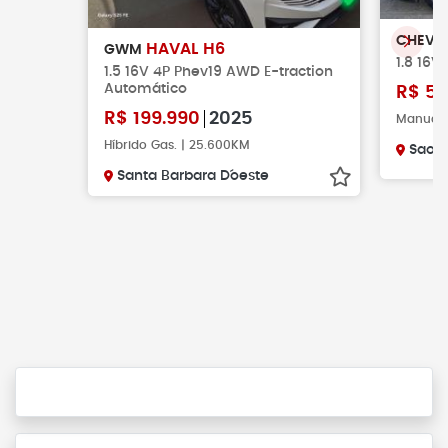
CHEVR
HAVAL H6
GWM
1.8 16V 
1.5 16V 4P Phev19 AWD E-traction
Automático
R$
58
R$
199.990
2025
Manual |
Híbrido Gas. | 25.600KM
Sao J
Santa Barbara D´oeste