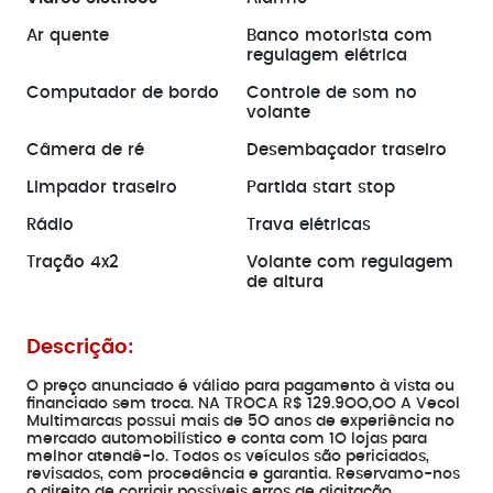
Ar quente
Banco motorista com
regulagem elétrica
Computador de bordo
Controle de som no
volante
Câmera de ré
Desembaçador traseiro
Limpador traseiro
Partida start stop
Rádio
Trava elétricas
Tração 4x2
Volante com regulagem
de altura
Descrição:
O preço anunciado é válido para pagamento à vista ou
financiado sem troca. NA TROCA R$ 129.9OO,OO A Vecol
Multimarcas possui mais de 5O anos de experiência no
mercado automobilístico e conta com 1O lojas para
melhor atendê-lo. Todos os veículos são periciados,
revisados, com procedência e garantia. Reservamo-nos
o direito de corrigir possíveis erros de digitação.