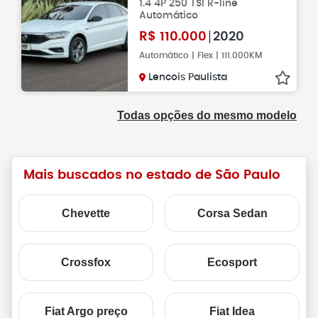
1.4 4P 250 TSI R-line
Automático
R$
110.000
2020
Automático | Flex | 111.000KM
Lencois Paulista
Todas opções do mesmo modelo
Mais buscados no estado de São Paulo
Chevette
Corsa Sedan
Crossfox
Ecosport
Fiat Argo preço
Fiat Idea