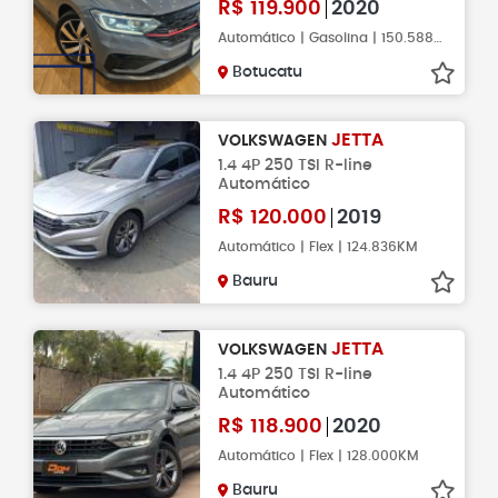
R$
119.900
2020
Automático | Gasolina | 150.588KM
Botucatu
JETTA
VOLKSWAGEN
1.4 4P 250 TSI R-line
Automático
R$
120.000
2019
Automático | Flex | 124.836KM
Bauru
JETTA
VOLKSWAGEN
1.4 4P 250 TSI R-line
Automático
R$
118.900
2020
Automático | Flex | 128.000KM
Bauru