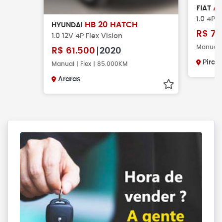
A
FIAT
1.0 4P F
HB 20 HATCH
HYUNDAI
R$
79
1.0 12V 4P Flex Vision
Manual |
R$
61.500
2020
Pirac
Manual | Flex | 85.000KM
Araras