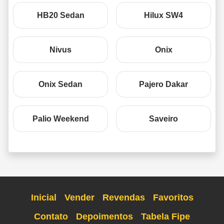
HB20 Sedan
Hilux SW4
Nivus
Onix
Onix Sedan
Pajero Dakar
Palio Weekend
Saveiro
Inicial
Vender
Revendas
Favoritos
Contato
Depoimentos
Tabela Fipe