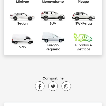
Minivan
Monovolume
Picape
Sedan
SUV
SW-Perua
Furgão
Híbridos e
Van
Pequeno
Elétricos
Compartilhe