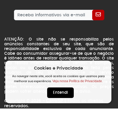
ATENÇÃO: O site não se responsabiliza pelos
anúncios constantes de seu site, que são de
responsabilidade exclusiva de cada anunciante.
Cabe ao consumidor assegurar-se de que o negócio
é idôneo antes de realizar qualquer transação. O site
não realiza intermediação das vendas e compras,
trocas ou qualquer tipo de transação feita pelos
Cookies e Privacidade
usuários de seu site, tratando-se de serviço
Ao navegar neste site, você aceita os cookies que usamos para
exclusivamente de disponibilização de mídia para
Veja nossa Política de Privacidade.
melhorar sua experiência.
divulgação. A transação é feita diretamente entre as
partes interessadas. Fotos ilustrativas. Os preços
podem sofrer alterações sem prévio aviso.
Entendi
CarroSP
Copyright © 2026 -
| Todos os direitos
reservados.
NSWEB
by