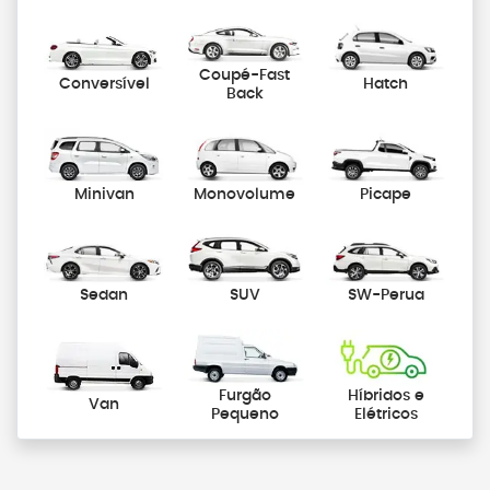
Coupé-Fast
Conversível
Hatch
Back
Minivan
Monovolume
Picape
Sedan
SUV
SW-Perua
Furgão
Híbridos e
Van
Pequeno
Elétricos