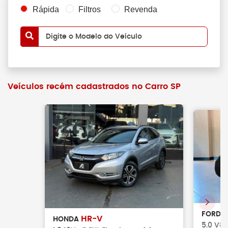
Rápida
Filtros
Revenda
Digite o Modelo do Veículo
Veículos recém cadastrados no Carro SP
FORD
HR-V
HONDA
5.0 V8 