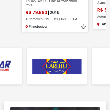
1.8 16V 4P EXL Flex Automático
Automá
CVT
R$
57
R$
79.890
2016
Automáti
Automático CVT | Flex | 169.000KM
Leme
Piracicaba