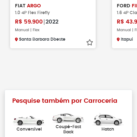
FIAT
ARGO
FORD
F
1.0 4P Flex Firefly
1.6 4P Cla
R$
59.900
2022
R$
43.
Manual | Flex
Manual | F
Santa Barbara D´oeste
Itapui
Pesquise também por Carroceria
Coupé-Fast
Conversível
Hatch
Back