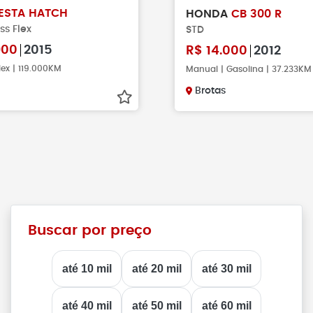
IESTA HATCH
HONDA
CB 300 R
ss Flex
STD
900
2015
R$
14.000
2012
lex | 119.000KM
Manual | Gasolina | 37.233KM
Brotas
Buscar por preço
até 10 mil
até 20 mil
até 30 mil
até 40 mil
até 50 mil
até 60 mil