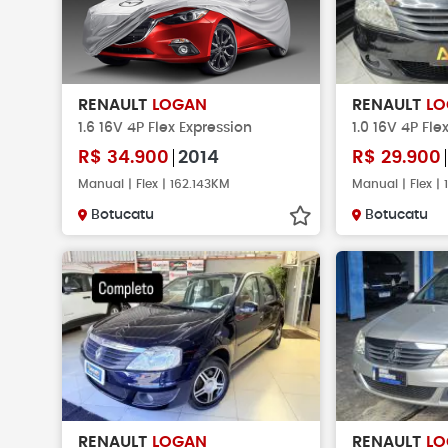
RENAULT
LOGAN
RENAULT
LO
1.6 16V 4P Flex Expression
1.0 16V 4P Fle
R$
34.900
2014
R$
29.900
Manual | Flex | 162.143KM
Manual | Flex |
Botucatu
Botucatu
RENAULT
LOGAN
RENAULT
LO