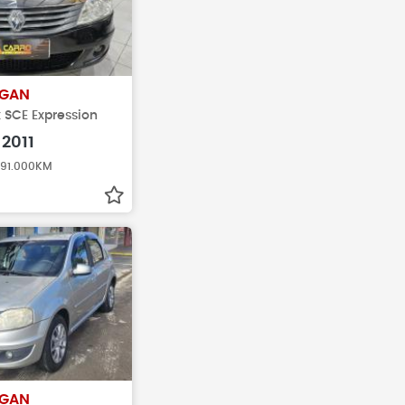
GAN
x SCE Expression
2011
 191.000KM
GAN