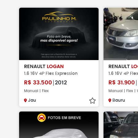
Não faça pag
verificar se o 
existe.
RENAULT
LOGAN
RENAULT
LO
1.6 16V 4P Flex Expression
1.6 16V 4P Fle
R$
33.500
2012
R$
31.900
Manual | Flex
Manual | Flex | 
Jau
Bauru