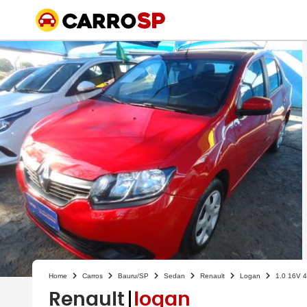
Home
Carros
Bauru/SP
Sedan
Renault
Logan
1.0 16V 
Renault
logan