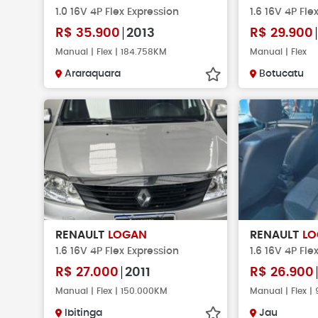
1.0 16V 4P Flex Expression
1.6 16V 4P Fle
R$
35.900
2013
R$
29.900
Manual | Flex | 184.758KM
Manual | Flex
Araraquara
Botucatu
RENAULT
LOGAN
RENAULT
LO
1.6 16V 4P Flex Expression
1.6 16V 4P Fle
R$
27.000
2011
R$
26.900
Manual | Flex | 150.000KM
Manual | Flex 
Ibitinga
Jau