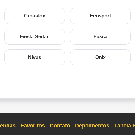
Crossfox
Ecosport
Fiesta Sedan
Fusca
Nivus
Onix
endas
Favoritos
Contato
Depoimentos
Tabela 