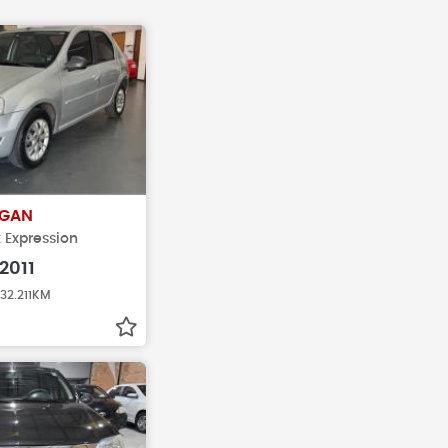
amentos antes de
Antes de fechar negócio, sempr
veículo realmente
busque pelo histórico do veículo
GAN
x Expression
2011
132.211KM