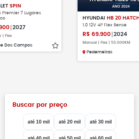
LET
SPIN
ex Premier 7 Lugares
HYUNDAI
HB 20 HATC
ico
1.0 12V 4P Flex Sense
900
2027
R$
69.900
2024
 | Flex
Manual | Flex | 55.000KM
se Dos Campos
Pederneiras
Buscar por preço
até 10 mil
até 20 mil
até 30 mil
até 40 mil
até 50 mil
até 60 mil