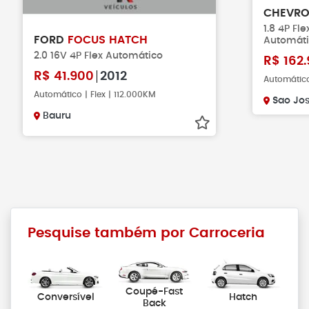
CHEVRO
1.8 4P Fl
FORD
FOCUS HATCH
Automát
2.0 16V 4P Flex Automático
R$
162.
R$
41.900
2012
Automático
Automático | Flex | 112.000KM
Sao Jo
Bauru
Pesquise também por Carroceria
Coupé-Fast
Conversível
Hatch
Back