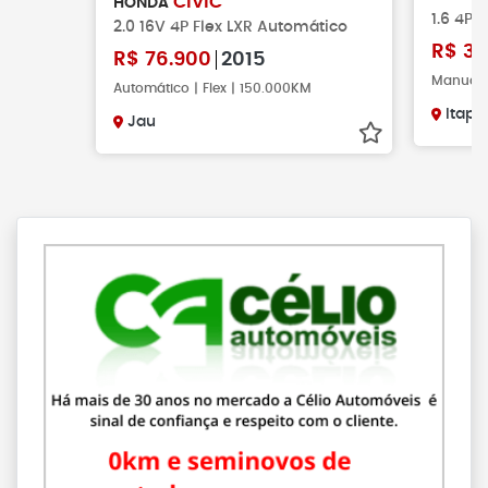
CIVIC
HONDA
1.6 4P 
2.0 16V 4P Flex LXR Automático
R$
31
R$
76.900
2015
Manual |
Automático | Flex | 150.000KM
Itapu
Jau