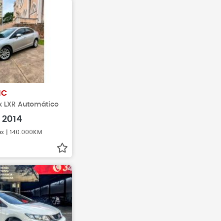
IC
ex LXR Automático
2014
ex | 140.000KM