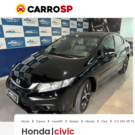
Home
Carros
Lins/SP
Sedan
Honda
Civic
2.0 16V 4P F
Honda
civic