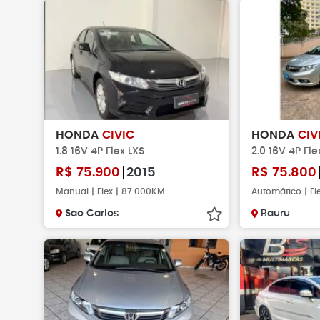
HONDA
CIVIC
HONDA
CIV
1.8 16V 4P Flex LXS
2.0 16V 4P Fl
R$
75.900
2015
R$
75.800
Manual | Flex | 87.000KM
Automático | Fl
Sao Carlos
Bauru