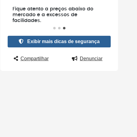
Fique atento a preços abaixo do
Não faça pagam
mercado e a excessos de
verificar se o ve
facilidades.
existe.
Exibir mais dicas de segurança
Compartilhar
Denunciar