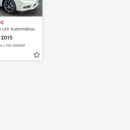
IC
ex LXR Automático
2015
ex | 150.000KM