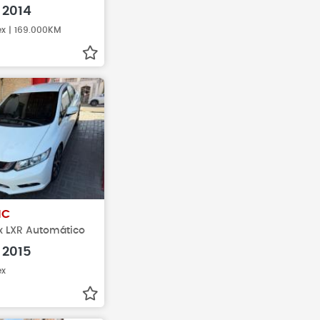
2014
ex | 169.000KM
IC
ex LXR Automático
2015
ex