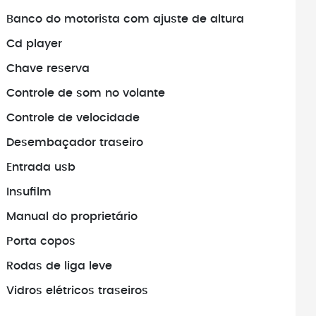
Banco do motorista com ajuste de altura
Antes de fechar negócio, sempre
busque pelo histórico do veículo.
Cd player
Chave reserva
Controle de som no volante
Controle de velocidade
Desembaçador traseiro
Entrada usb
Insufilm
Manual do proprietário
Porta copos
Rodas de liga leve
Vidros elétricos traseiros