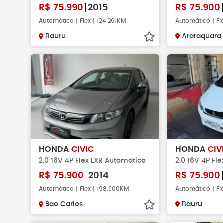
R$
75.990
2015
R$
75.900
Automático | Flex | 124.261KM
Automático | Fl
Bauru
Araraquara
HONDA
CIVIC
HONDA
CIV
2.0 16V 4P Flex LXR Automático
2.0 16V 4P Fl
R$
75.900
2014
R$
75.900
Automático | Flex | 198.000KM
Automático | Fl
Sao Carlos
Bauru