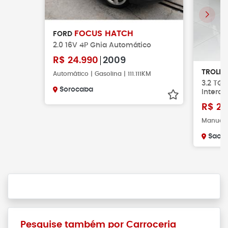
FOCUS HATCH
FORD
2.0 16V 4P Ghia Automático
R$
24.990
2009
TROLL
Automático | Gasolina | 111.111KM
3.2 TGV
Sorocaba
Interco
R$
22
Manual |
Sao C
Pesquise também por Carroceria