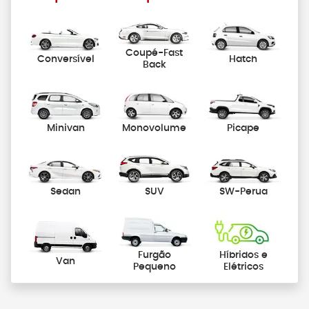
Coupé-Fast
Conversível
Hatch
Back
Minivan
Monovolume
Picape
Sedan
SUV
SW-Perua
Furgão
Híbridos e
Van
Pequeno
Elétricos