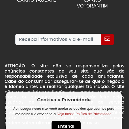
CARRO TAUBATE
CARRO
VOTORANTIM
ATENÇÃO: O site não se responsabiliza pelos
anúncios constantes de seu site, que são de
responsabilidade exclusiva de cada anunciante.
Cabe ao consumidor assegurar-se de que o negócio
é idôneo antes de realizar qualquer transação. O site
não realiza intermediação das vendas e compras,
trocas ou qualquer tipo de transação feita pelos
Cookies e Privacidade
usuários de seu site, tratando-se de serviço
exclusivamente de disponibilização de mídia para
Ao navegar neste site, você aceita os cookies que usamos para
divulgação. A transação é feita diretamente entre as
Veja nossa Política de Privacidade.
melhorar sua experiência.
partes interessadas. Fotos ilustrativas. Os preços
podem sofrer alterações sem prévio aviso.
Entendi