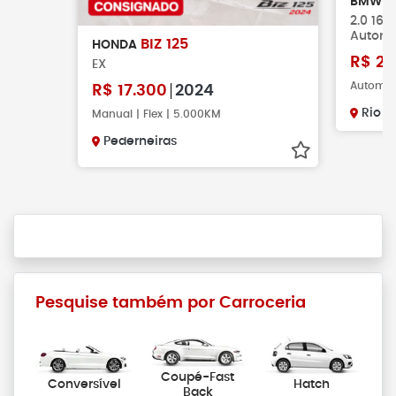
3
BMW
2.0 16V
Automá
BIZ 125
HONDA
R$
21
EX
Automáti
R$
17.300
2024
Rio C
Manual | Flex | 5.000KM
Pederneiras
Pesquise também por Carroceria
Coupé-Fast
Conversível
Hatch
Back