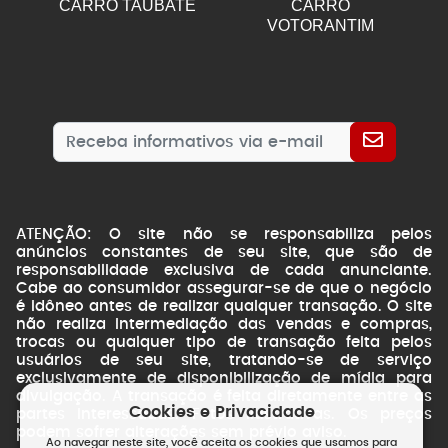
CARRO TAUBATE
CARRO
VOTORANTIM
ATENÇÃO: O site não se responsabiliza pelos
anúncios constantes de seu site, que são de
responsabilidade exclusiva de cada anunciante.
Cabe ao consumidor assegurar-se de que o negócio
é idôneo antes de realizar qualquer transação. O site
não realiza intermediação das vendas e compras,
trocas ou qualquer tipo de transação feita pelos
usuários de seu site, tratando-se de serviço
exclusivamente de disponibilização de mídia para
divulgação. A transação é feita diretamente entre as
Cookies e Privacidade
partes interessadas. Fotos ilustrativas. Os preços
podem sofrer alterações sem prévio aviso.
Ao navegar neste site, você aceita os cookies que usamos para