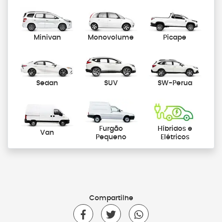
Minivan
Monovolume
Picape
Sedan
SUV
SW-Perua
Furgão
Híbridos e
Van
Pequeno
Elétricos
Compartilhe