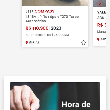
COMPASS
JEEP
YAMA
1.3 16V 4P Flex Sport T270 Turbo
ABS
Automático
R$
30
R$
110.900
2023
Manual 
Automático | Flex | 75.000KM
Amer
Bauru