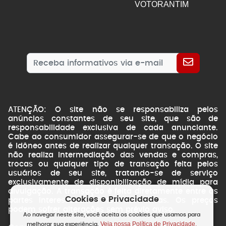
VOTORANTIM
ATENÇÃO: O site não se responsabiliza pelos
anúncios constantes de seu site, que são de
responsabilidade exclusiva de cada anunciante.
Cabe ao consumidor assegurar-se de que o negócio
é idôneo antes de realizar qualquer transação. O site
não realiza intermediação das vendas e compras,
trocas ou qualquer tipo de transação feita pelos
usuários de seu site, tratando-se de serviço
exclusivamente de disponibilização de mídia para
divulgação. A transação é feita diretamente entre as
Cookies e Privacidade
partes interessadas. Fotos ilustrativas. Os preços
podem sofrer alterações sem prévio aviso.
Ao navegar neste site, você aceita os cookies que usamos para
Veja nossa Política de Privacidade.
melhorar sua experiência.