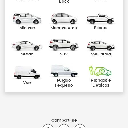
Back
Minivan
Monovolume
Picape
Sedan
SUV
SW-Perua
Furgão
Híbridos e
Van
Pequeno
Elétricos
Compartilhe