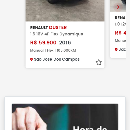
RENAU
1.0 12V
DUSTER
RENAULT
R$
43
1.6 16V 4P Flex Dynamique
Manual |
R$
59.900
2016
Jacar
Manual | Flex | 105.000KM
Sao Jose Dos Campos