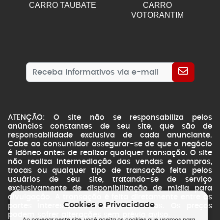
CARRO TAUBATE
CARRO
VOTORANTIM
ATENÇÃO: O site não se responsabiliza pelos
anúncios constantes de seu site, que são de
responsabilidade exclusiva de cada anunciante.
Cabe ao consumidor assegurar-se de que o negócio
é idôneo antes de realizar qualquer transação. O site
não realiza intermediação das vendas e compras,
trocas ou qualquer tipo de transação feita pelos
usuários de seu site, tratando-se de serviço
exclusivamente de disponibilização de mídia para
divulgação. A transação é feita diretamente entre as
Cookies e Privacidade
partes interessadas. Fotos ilustrativas. Os preços
podem sofrer alterações sem prévio aviso.
Ao navegar neste site, você aceita os cookies que usamos para