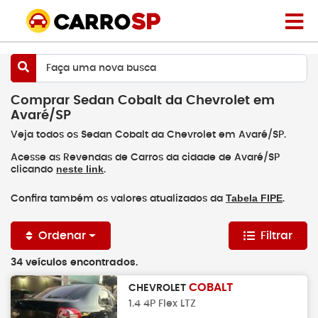
Faça uma nova busca
Comprar Sedan Cobalt da Chevrolet em
Avaré/SP
Veja todos os Sedan Cobalt da Chevrolet em Avaré/SP.
Acesse as Revendas de Carros da cidade de Avaré/SP
neste link
clicando
.
Tabela FIPE
Confira também os valores atualizados da
.
Ordenar
Filtrar
34 veículos encontrados.
COBALT
CHEVROLET
1.4 4P Flex LTZ