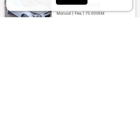
R$
49.900
2013
Manual | Flex | 75.000KM
Jau
COBALT
CHEVROLET
1.8 4P Flex LT Automático
R$
52.900
2015
Automático | Flex | 120KM
Jau
COBALT
CHEVROLET
1.8 4P Flex LTZ
R$
52.900
2014
Manual | Flex
Bauru