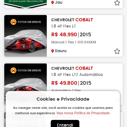
Jau
COBALT
CHEVROLET
1.8 4P Flex LT
R$
48.990
2015
Manual | Flex | 109.046KM
Bauru
COBALT
CHEVROLET
1.8 4P Flex LTZ Automático
R$
49.800
2015
Automático | Flex
Cookies e Privacidade
Jau
Ao navegar neste site, você aceita os cookies que usamos para
Veja nossa Política de Privacidade.
melhorar sua experiência.
COBALT
CHEVROLET
1.8 4P Flex LTZ
Entendi