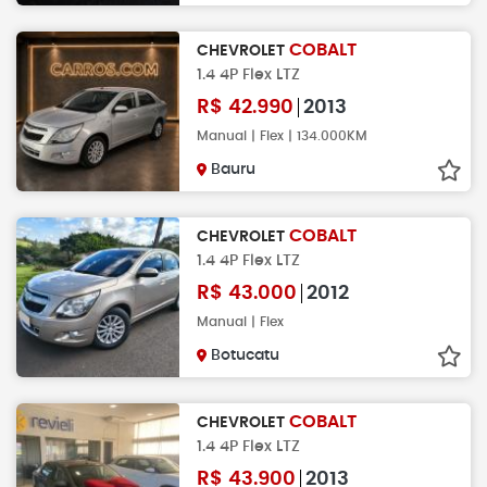
COBALT
CHEVROLET
1.4 4P Flex LTZ
R$
42.990
2013
Manual | Flex | 134.000KM
Bauru
COBALT
CHEVROLET
1.4 4P Flex LTZ
R$
43.000
2012
Manual | Flex
Botucatu
COBALT
CHEVROLET
1.4 4P Flex LTZ
R$
43.900
2013