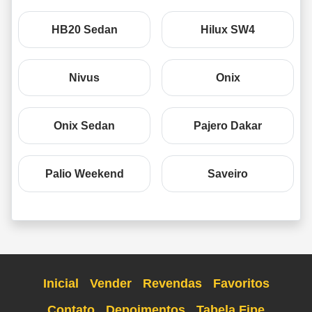
HB20 Sedan
Hilux SW4
Nivus
Onix
Onix Sedan
Pajero Dakar
Palio Weekend
Saveiro
Inicial
Vender
Revendas
Favoritos
Contato
Depoimentos
Tabela Fipe