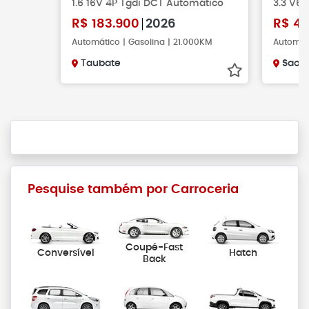
1.6 16V 4P Tgdi DCT Automático
3.3 V6
R$
183.900
2026
R$
46
Automático | Gasolina | 21.000KM
Automáti
Taubate
Sao 
Pesquise também por Carroceria
Coupé-Fast
Conversível
Hatch
Back