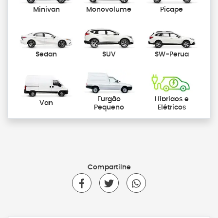
Minivan
Monovolume
Picape
Sedan
SUV
SW-Perua
Furgão
Híbridos e
Van
Pequeno
Elétricos
Compartilhe