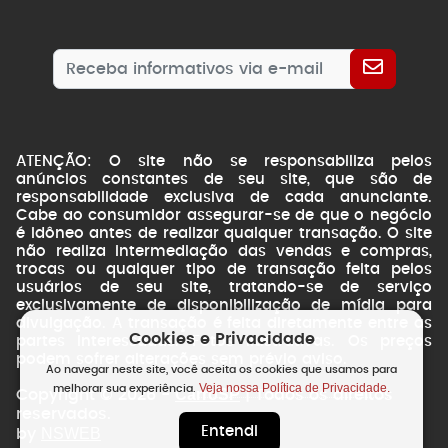
ATENÇÃO: O site não se responsabiliza pelos
anúncios constantes de seu site, que são de
responsabilidade exclusiva de cada anunciante.
Cabe ao consumidor assegurar-se de que o negócio
é idôneo antes de realizar qualquer transação. O site
não realiza intermediação das vendas e compras,
trocas ou qualquer tipo de transação feita pelos
usuários de seu site, tratando-se de serviço
exclusivamente de disponibilização de mídia para
divulgação. A transação é feita diretamente entre as
Cookies e Privacidade
partes interessadas. Fotos ilustrativas. Os preços
podem sofrer alterações sem prévio aviso.
Ao navegar neste site, você aceita os cookies que usamos para
Veja nossa Política de Privacidade.
melhorar sua experiência.
CarroSP
Copyright © 2026 -
| Todos os direitos
reservados.
Entendi
NSWEB
by