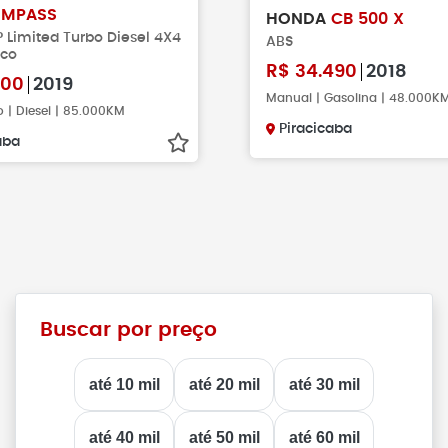
MPASS
HONDA
CB 500 X
P Limited Turbo Diesel 4X4
ABS
ico
R$
34.490
2018
900
2019
Manual | Gasolina | 48.000K
 | Diesel | 85.000KM
Piracicaba
aba
Buscar por preço
até 10 mil
até 20 mil
até 30 mil
até 40 mil
até 50 mil
até 60 mil