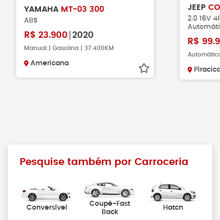
JEEP
CO
YAMAHA
MT-03 300
2.0 16V 4
ABS
Automát
R$
23.900
2020
R$
99.
Manual | Gasolina | 37.400KM
Automático
Americana
Piracic
Pesquise também por Carroceria
Coupé-Fast
Conversível
Hatch
Back