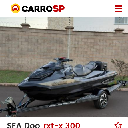
SEA Doo
rxt-x 300