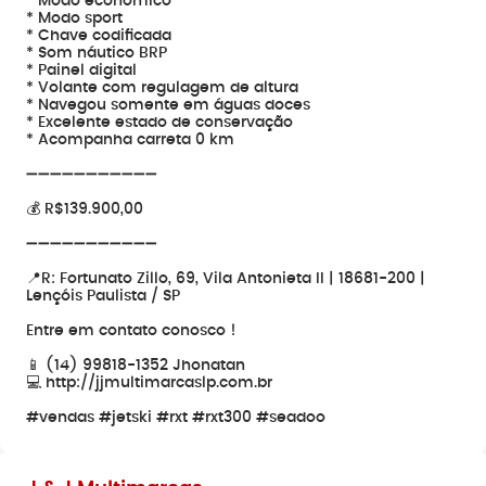
* Modo econômico
* Modo sport
* Chave codificada
* Som náutico BRP
* Painel digital
* Volante com regulagem de altura
* Navegou somente em águas doces
* Excelente estado de conservação
* Acompanha carreta 0 km
➖➖➖➖➖➖➖➖➖➖➖
💰 R$139.900,00
➖➖➖➖➖➖➖➖➖➖➖
📍R: Fortunato Zillo, 69, Vila Antonieta II | 18681-200 |
Lençóis Paulista / SP
Entre em contato conosco !
📱 (14) 99818-1352 Jhonatan
💻 http://jjmultimarcaslp.com.br
#vendas #jetski #rxt #rxt300 #seadoo