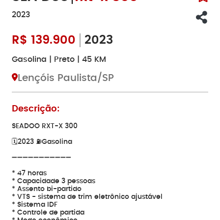
2023
R$
139.900
2023
Gasolina | Preto | 45 KM
Lençóis Paulista/SP
Descrição:
SEADOO RXT-X 300
🗓️2023 ⛽️Gasolina
➖➖➖➖➖➖➖➖➖➖➖
* 47 horas
* Capacidade 3 pessoas
* Assento bi-partido
* VTS - sistema de trim eletrônico ajustável
* ⁠Sistema IDF
* Controle de partida