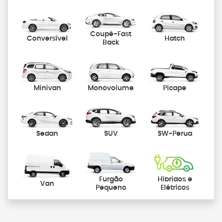
Coupé-Fast
Conversível
Hatch
Back
Minivan
Monovolume
Picape
Sedan
SUV
SW-Perua
Furgão
Híbridos e
Van
Pequeno
Elétricos