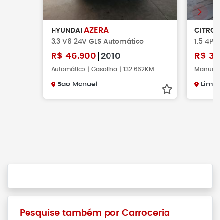
AZERA
HYUNDAI
CITRO
3.3 V6 24V GLS Automático
1.5 4P A
R$
46.900
2010
R$
37
Automático | Gasolina | 132.662KM
Manual |
Sao Manuel
Limei
Pesquise também por Carroceria