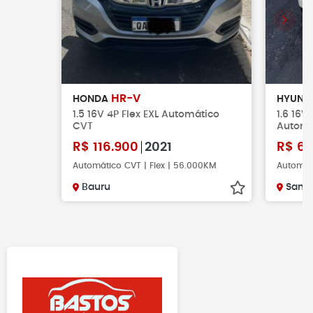
HR-V
HONDA
HYUND
1.5 16V 4P Flex EXL Automático
1.6 16V
CVT
Automá
R$
116.900
2021
R$
68
Automático CVT | Flex | 56.000KM
Automáti
Bauru
Santa