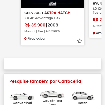
HYUND
1.0 12V
Evolut
ASTRA HATCH
CHEVROLET
2.0 4P Advantage Flex
R$
74
R$
39.900
2009
Automáti
Manual | Flex | 140.150KM
Amer
Piracicaba
Pesquise também por Carroceria
Coupé-Fast
Conversível
Hatch
Back