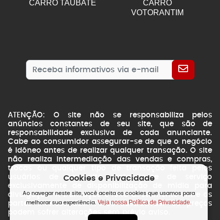
CARRO TAUBATE
CARRO
VOTORANTIM
ATENÇÃO: O site não se responsabiliza pelos
anúncios constantes de seu site, que são de
responsabilidade exclusiva de cada anunciante.
Cabe ao consumidor assegurar-se de que o negócio
é idôneo antes de realizar qualquer transação. O site
não realiza intermediação das vendas e compras,
trocas ou qualquer tipo de transação feita pelos
usuários de seu site, tratando-se de serviço
Cookies e Privacidade
exclusivamente de disponibilização de mídia para
Ao navegar neste site, você aceita os cookies que usamos para
divulgação. A transação é feita diretamente entre as
Veja nossa Política de Privacidade.
partes interessadas. Fotos ilustrativas. Os preços
melhorar sua experiência.
podem sofrer alterações sem prévio aviso.