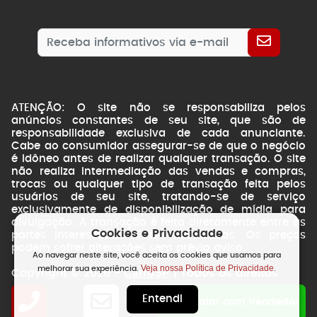
ATENÇÃO: O site não se responsabiliza pelos
anúncios constantes de seu site, que são de
responsabilidade exclusiva de cada anunciante.
Cabe ao consumidor assegurar-se de que o negócio
é idôneo antes de realizar qualquer transação. O site
não realiza intermediação das vendas e compras,
trocas ou qualquer tipo de transação feita pelos
usuários de seu site, tratando-se de serviço
exclusivamente de disponibilização de mídia para
divulgação. A transação é feita diretamente entre as
Cookies e Privacidade
partes interessadas. Fotos ilustrativas. Os preços
podem sofrer alterações sem prévio aviso.
Ao navegar neste site, você aceita os cookies que usamos para
Veja nossa Política de Privacidade.
melhorar sua experiência.
CarroSP
Copyright © 2026 -
| Todos os direitos
reservados.
Entendi
NSWEB
by
Falar com Vendedor