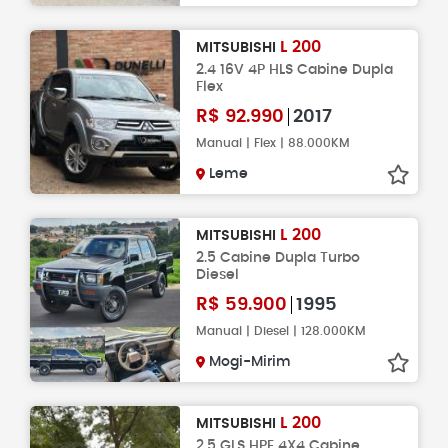
L 200
MITSUBISHI
2.4 16V 4P HLS Cabine Dupla
Flex
R$
92.990
2017
Manual | Flex | 88.000KM
Leme
L 200
MITSUBISHI
2.5 Cabine Dupla Turbo
Diesel
R$
59.900
1995
Manual | Diesel | 128.000KM
Mogi-Mirim
L 200
MITSUBISHI
2.5 GLS HPE 4X4 Cabine