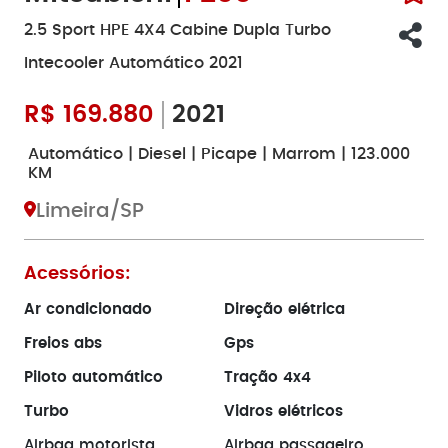
2.5 Sport HPE 4X4 Cabine Dupla Turbo
Intecooler Automático 2021
R$
169.880
2021
Automático | Diesel | Picape | Marrom | 123.000
KM
Limeira/SP
Acessórios:
Ar condicionado
Direção elétrica
Freios abs
Gps
Piloto automático
Tração 4x4
Turbo
Vidros elétricos
Airbag motorista
Airbag passageiro