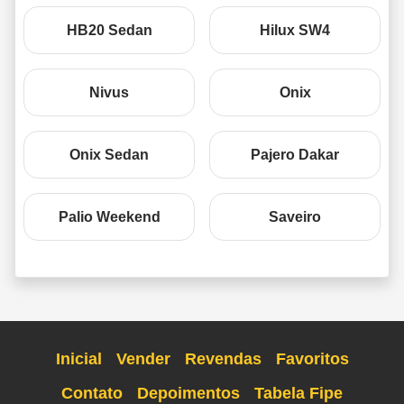
HB20 Sedan
Hilux SW4
Nivus
Onix
Onix Sedan
Pajero Dakar
Palio Weekend
Saveiro
Inicial
Vender
Revendas
Favoritos
Contato
Depoimentos
Tabela Fipe