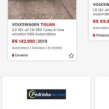
VOLKS
1.0 12V 4
Automát
R$
69.
VOLKSWAGEN
TIGUAN
Automático
2.0 16V 4P TSI 350 Turbo R-line
4motion DSG Automático
Piracic
R$
142.990
2019
Automático | Gasolina | 81.000KM
Limeira