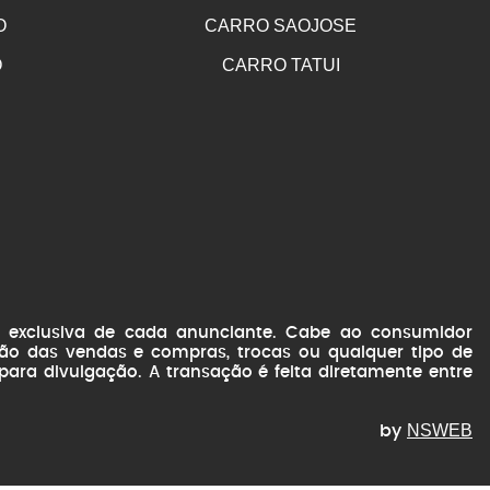
O
CARRO SAOJOSE
O
CARRO TATUI
de exclusiva de cada anunciante. Cabe ao consumidor
ação das vendas e compras, trocas ou qualquer tipo de
 para divulgação. A transação é feita diretamente entre
NSWEB
by