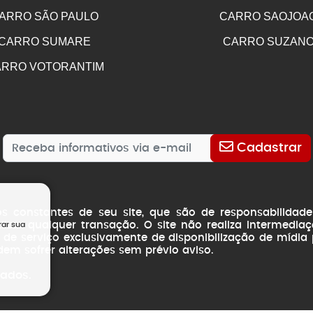
ARRO SÃO PAULO
CARRO SAOJOA
CARRO SUMARE
CARRO SUZAN
RRO VOTORANTIM
Cadastrar
os constantes de seu site, que são de responsabilida
izar qualquer transação. O site não realiza intermedi
rar sua
e de serviço exclusivamente de disponibilização de mídia
odem sofrer alterações sem prévio aviso.
vados.