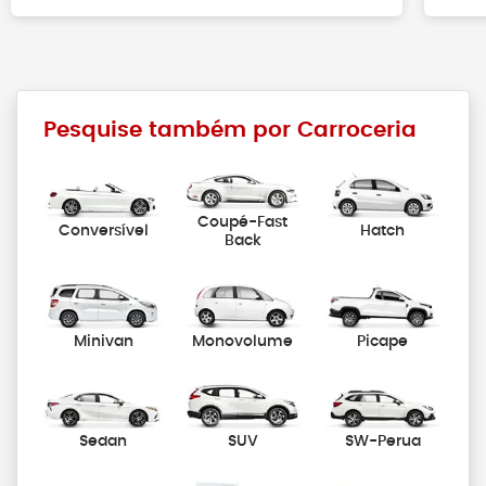
Pesquise também por Carroceria
Coupé-Fast
Conversível
Hatch
Back
Minivan
Monovolume
Picape
Sedan
SUV
SW-Perua