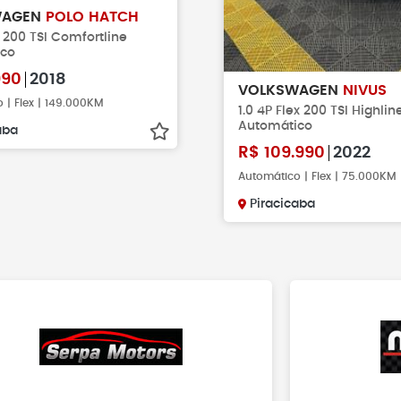
WAGEN
POLO HATCH
P 200 TSI Comfortline
ico
990
2018
VOLKSWAGEN
NIVUS
 | Flex | 149.000KM
1.0 4P Flex 200 TSI Highli
Automático
aba
R$
109.990
2022
Automático | Flex | 75.000KM
Piracicaba