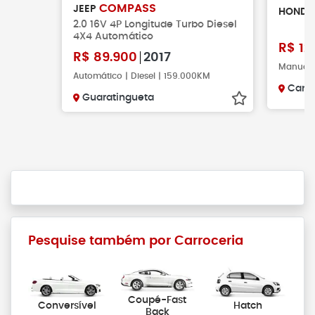
COMPASS
JEEP
HOND
2.0 16V 4P Longitude Turbo Diesel
4X4 Automático
R$
12
R$
89.900
2017
Manual |
Automático | Diesel | 159.000KM
Camp
Guaratingueta
Pesquise também por Carroceria
Coupé-Fast
Conversível
Hatch
Back