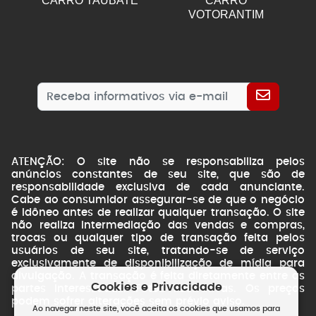
CARRO TAUBATE
CARRO
VOTORANTIM
ATENÇÃO: O site não se responsabiliza pelos
anúncios constantes de seu site, que são de
responsabilidade exclusiva de cada anunciante.
Cabe ao consumidor assegurar-se de que o negócio
é idôneo antes de realizar qualquer transação. O site
não realiza intermediação das vendas e compras,
trocas ou qualquer tipo de transação feita pelos
usuários de seu site, tratando-se de serviço
exclusivamente de disponibilização de mídia para
divulgação. A transação é feita diretamente entre as
Cookies e Privacidade
partes interessadas. Fotos ilustrativas. Os preços
podem sofrer alterações sem prévio aviso.
Ao navegar neste site, você aceita os cookies que usamos para