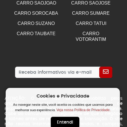
CARRO SAOJOAO
CARRO SAOJOSE
CARRO SOROCABA
CARRO SUMARE
CARRO SUZANO
CARRO TATUI
CARRO TAUBATE
CARRO
VOTORANTIM
Cookies e Privacidade
ATENÇÃO: O site não se responsabiliza pelos
anúncios constantes de seu site, que são de
Ao navegar neste site, você aceita os cookies que usamos para
responsabilidade exclusiva de cada anunciante.
Veja nossa Política de Privacidade.
melhorar sua experiência.
Cabe ao consumidor assegurar-se de que o negócio
é idôneo antes de realizar qualquer transação. O site
Entendi
não realiza intermediação das vendas e compras,