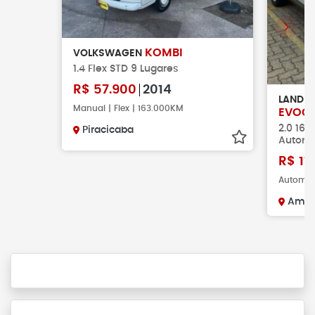
KOMBI
VOLKSWAGEN
1.4 Flex STD 9 Lugares
R$
57.900
2014
LAND 
Manual | Flex | 163.000KM
EVOQ
2.0 16
Piracicaba
Automá
R$
11
Automát
Amer