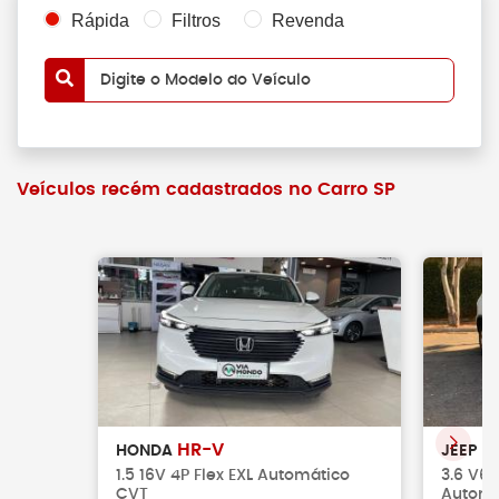
Rápida
Filtros
Revenda
Digite o Modelo do Veículo
Veículos recém cadastrados no Carro SP
HR-V
G
HONDA
JEEP
1.5 16V 4P Flex EXL Automático
3.6 V6 
CVT
Automá