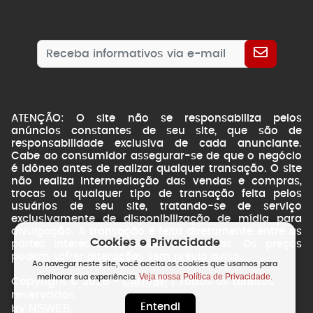
ATENÇÃO: O site não se responsabiliza pelos
anúncios constantes de seu site, que são de
responsabilidade exclusiva de cada anunciante.
Cabe ao consumidor assegurar-se de que o negócio
é idôneo antes de realizar qualquer transação. O site
não realiza intermediação das vendas e compras,
trocas ou qualquer tipo de transação feita pelos
usuários de seu site, tratando-se de serviço
exclusivamente de disponibilização de mídia para
divulgação. A transação é feita diretamente entre as
Cookies e Privacidade
partes interessadas. Fotos ilustrativas. Os preços
podem sofrer alterações sem prévio aviso.
Ao navegar neste site, você aceita os cookies que usamos para
Veja nossa Política de Privacidade.
melhorar sua experiência.
CarroSP
Copyright © 2026 -
| Todos os direitos
reservados.
Entendi
NSWEB
by