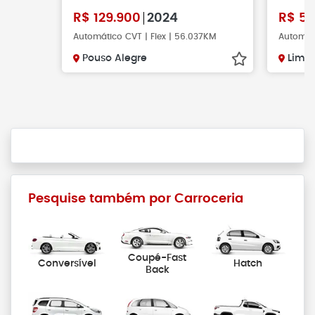
R$
129.900
2024
R$
59
Automático CVT | Flex | 56.037KM
Automáti
Pouso Alegre
Limei
Pesquise também por Carroceria
Coupé-Fast
Conversível
Hatch
Back